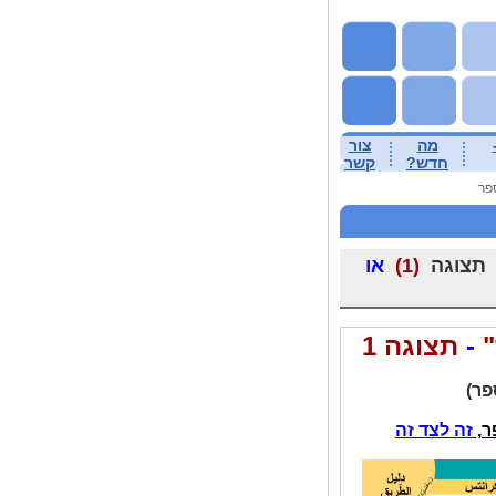
מה
צור
חדש?
קשר
פר
צוגה
(1)
או
"
-
תצוגה 1
פר
)
,
זה לצד זה