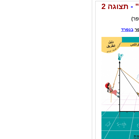
"
-
תצוגה 2
פר
)
ר
בנפרד