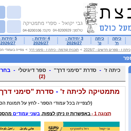
כיתה
כיתה
3 יחידות -
4 יחידות -
5 יחידות -
ח'
ט'
2026/27
2026/27
2026/27
כיתה ז - ספרים חדשים - 2026/7
>
תוכנית קודמת - כיתה ז - סימני דרך
>
צפייה בעמודי הס
פר
כיתה ז'
-
סדרת "סימני דרך"
-
ספר דיגיטלי
-
בחר
ת
(2)
מתמטיקה לכיתה ז'
-
סדרת "סימני דרך
(
לצפייה בכל עמודי הספר
- לחץ על תמונת הס
תצוגה 1 -
באפשרות זו ניתן לצפות,
בשני עמודים
מהספר